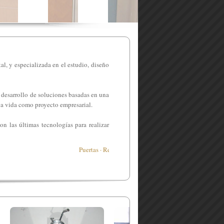
l, y especializada en el estudio, diseño
el desarrollo de soluciones basadas en una
rga vida como proyecto empresarial.
n las últimas tecnologías para realizar
Puertas · Rejas · Cerramientos · Herrajes · Anclajes · 